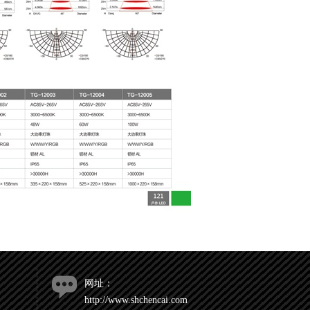
网址：
http://www.shchencai.com